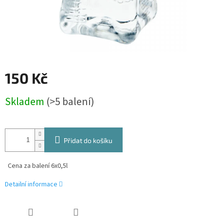
150 Kč
Měrná
Skladem
(>5 balení)
cena:
Přidat do košíku
Cena za balení 6x0,5l
Detailní informace