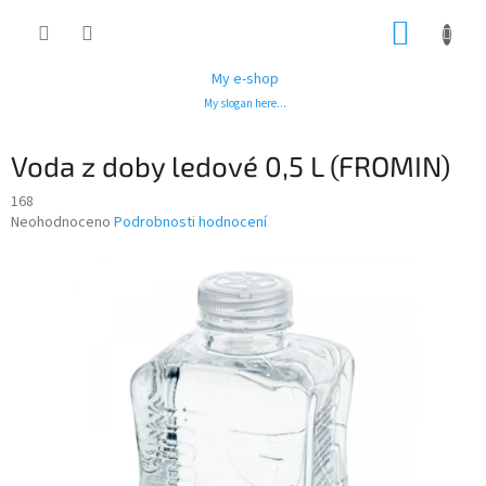
Přejít
NÁKUP
na
obsah
KOŠÍK
My e-shop
My slogan here...
Voda z doby ledové 0,5 L (FROMIN)
168
Průměrné
Neohodnoceno
Podrobnosti hodnocení
hodnocení
produktu
je
0,0
z
5
hvězdiček.