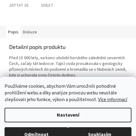
ZEPTAT SE
SDÍLET
Popis
Diskuze
Detailní popis produktu
Před 15 000 lety, na konci období horského zalednění severních
Čech, začaly tát ledovce. Tající voda prosakovala v geologicky
příznivých místech do podzemí a hromadila se v hlubinách země,
kde si uchovala svou čistotu dodnes.
Používáme cookies, abychom Vám umožnili pohodlné
prohlížení webu a díky analýze provozu webu neustále
Z
zlepšovali jeho funkce, výkon a použitelnost.
Více informací
á
Vytvořil Shoptet
p
Nastavení
a
t
Copyright 2026
My e-shop
. Všechna práva vyhrazena.
Upravit
í
Odmítnout
Souhlasím
nastavení cookies