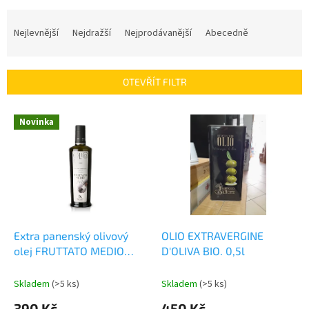
Ř
a
Nejlevnější
Nejdražší
Nejprodávanější
Abecedně
z
e
n
OTEVŘÍT FILTR
í
p
V
r
Novinka
ý
o
p
d
i
u
s
k
p
t
r
ů
o
d
Extra panenský olivový
OLIO EXTRAVERGINE
u
olej FRUTTATO MEDIO
D'OLIVA BIO. 0,5l
k
250ml.
t
Skladem
(>5 ks)
Skladem
(>5 ks)
ů
390 Kč
450 Kč