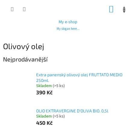
Přejít
NÁKUP
na
obsah
KOŠÍK
My e-shop
My slogan here...
Olivový olej
Nejprodávanější
Extra panenský olivový olej FRUTTATO MEDIO
250ml.
Skladem
(>5 ks)
390 Kč
OLIO EXTRAVERGINE D'OLIVA BIO. 0,5l
Skladem
(>5 ks)
450 Kč