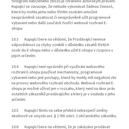
fotografií nabízeného zboží) je chráněno autorským právem.
Kupující se zavazuje, že nebude vykonávat žádnou činnost,
která by mohla jemu nebo třetím osobám umožnit
neoprávněně zasahovat či neoprávněně užít programové
vybavení nebo další součásti tvořící webové rozhraní E-
shopu.
10.3 Kupující bere na vědomí, že Prodávající nenese
odpovědnost za chyby vzniklé v důsledku zásahů třetích
osob do E-shopu nebo v důsledku užití E-shopu v rozporu s
jejich určením.
10.4 Kupující není oprávněn při využívání webového
rozhraní E-shopu používat mechanismy, programové
vybavení nebo jiné postupy, které by mohly mít negativní vliv
na provoz webového rozhraní obchodu. Webové rozhraní E-
shopu je možné užívat jen v rozsahu, který není na úkor práv
ostatních zákazníků prodávajícího a který je v souladu s jeho
určením.
10.5 Kupující tímto na sebe přebírá nebezpečí změny
okolností ve smyslu ust. § 1765 odst. 2 občanského zákoníku.
10.6 Kupující bere na vědomí, že je zakázáno prodávat