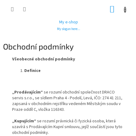
Přejít
NÁKUP
na
obsah
KOŠÍK
My e-shop
My slogan here...
Obchodní podmínky
Všeobecné obchodní podmínky
Definice
„Prodávajícím“
se rozumí obchodní společnost DRACO
servis s.r.o., se sídlem Praha 4 - Podolí, Levá, IČO: 274 41 211,
zapsaná v obchodním rejstříku vedeném Městským soudu v
Praze oddíl C, vložka 116343.
„Kupujícím“
se rozumí právnická či fyzická osoba, která
uzavírá s Prodávajícím Kupní smlouvu, jejíž součástí jsou tyto
obchodní podmínky.