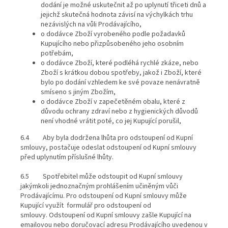
dodání je možné uskutečnit až po uplynutí třiceti dnů a
jejichž skutečná hodnota závisí na výchylkách trhu
nezávislých na vůli Prodávajícího,
o dodávce Zboží vyrobeného podle požadavků
Kupujícího nebo přizpůsobeného jeho osobním
potřebám,
o dodávce Zboží, které podléhá rychlé zkáze, nebo
Zboží s krátkou dobou spotřeby, jakož i Zboží, které
bylo po dodání vzhledem ke své povaze nenávratně
smíseno s jiným Zbožím,
o dodávce Zboží v zapečetěném obalu, které z
důvodu ochrany zdraví nebo z hygienických důvodů
není vhodné vrátit poté, co jej Kupující porušil,
6.4 Aby byla dodržena lhůta pro odstoupení od Kupní
smlouvy, postačuje odeslat odstoupení od Kupní smlouvy
před uplynutím příslušné lhůty.
6.5 Spotřebitel může odstoupit od Kupní smlouvy
jakýmkoli jednoznačným prohlášením učiněným vůči
Prodávajícímu. Pro odstoupení od Kupní smlouvy může
Kupující využít
formulář pro odstoupení od
smlouvy.
Odstoupení od Kupní smlouvy zašle Kupující na
emailovou nebo doručovací adresu Prodávajícího uvedenou v