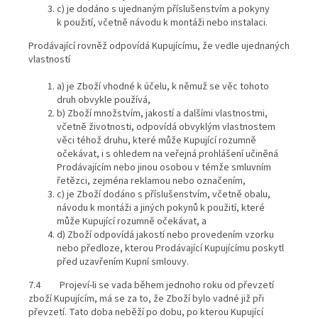
c) je dodáno s ujednaným příslušenstvím a pokyny
k použití, včetně návodu k montáži nebo instalaci.
Prodávající rovněž odpovídá Kupujícímu, že vedle ujednaných
vlastností
a) je Zboží vhodné k účelu, k němuž se věc tohoto
druh obvykle používá,
b) Zboží množstvím, jakostí a dalšími vlastnostmi,
včetně životnosti, odpovídá obvyklým vlastnostem
věci téhož druhu, které může Kupující rozumně
očekávat, i s ohledem na veřejná prohlášení učiněná
Prodávajícím nebo jinou osobou v témže smluvním
řetězci, zejména reklamou nebo označením,
c) je Zboží dodáno s příslušenstvím, včetně obalu,
návodu k montáži a jiných pokynů k použití, které
může Kupující rozumně očekávat, a
d) Zboží odpovídá jakostí nebo provedením vzorku
nebo předloze, kterou Prodávající Kupujícímu poskytl
před uzavřením Kupní smlouvy.
7.4 Projeví-li se vada během jednoho roku od převzetí
zboží Kupujícím, má se za to, že Zboží bylo vadné již při
převzetí. Tato doba neběží po dobu, po kterou Kupující