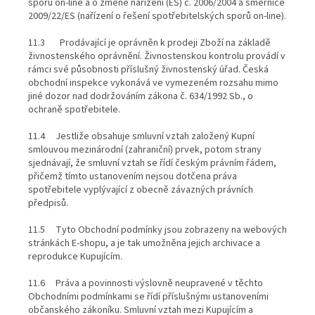
sporů on-line a o změně nařízení (ES) č. 2006/2004 a směrnice
2009/22/ES (nařízení o řešení spotřebitelských sporů on-line).
11.3 Prodávající je oprávněn k prodeji Zboží na základě
živnostenského oprávnění. Živnostenskou kontrolu provádí v
rámci své působnosti příslušný živnostenský úřad. Česká
obchodní inspekce vykonává ve vymezeném rozsahu mimo
jiné dozor nad dodržováním zákona č. 634/1992 Sb., o
ochraně spotřebitele.
11.4 Jestliže obsahuje smluvní vztah založený Kupní
smlouvou mezinárodní (zahraniční) prvek, potom strany
sjednávají, že smluvní vztah se řídí českým právním řádem,
přičemž tímto ustanovením nejsou dotčena práva
spotřebitele vyplývající z obecně závazných právních
předpisů.
11.5 Tyto Obchodní podmínky jsou zobrazeny na webových
stránkách E-shopu, a je tak umožněna jejich archivace a
reprodukce Kupujícím.
11.6 Práva a povinnosti výslovně neupravené v těchto
Obchodními podmínkami se řídí příslušnými ustanoveními
občanského zákoníku. Smluvní vztah mezi Kupujícím a