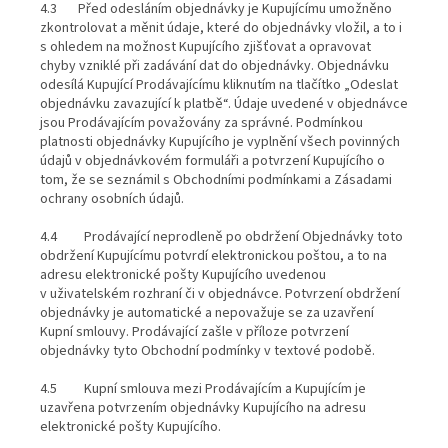
4.3 Před odesláním objednávky je Kupujícímu umožněno
zkontrolovat a měnit údaje, které do objednávky vložil, a to i
s ohledem na možnost Kupujícího zjišťovat a opravovat
chyby vzniklé při zadávání dat do objednávky. Objednávku
odesílá Kupující Prodávajícímu kliknutím na tlačítko „Odeslat
objednávku zavazující k platbě“. Údaje uvedené v objednávce
jsou Prodávajícím považovány za správné. Podmínkou
platnosti objednávky Kupujícího je vyplnění všech povinných
údajů v objednávkovém formuláři a potvrzení Kupujícího o
tom, že se seznámil s Obchodními podmínkami a Zásadami
ochrany osobních údajů.
4.4 Prodávající neprodleně po obdržení Objednávky toto
obdržení Kupujícímu potvrdí elektronickou poštou, a to na
adresu elektronické pošty Kupujícího uvedenou
v uživatelském rozhraní či v objednávce. Potvrzení obdržení
objednávky je automatické a nepovažuje se za uzavření
Kupní smlouvy. Prodávající zašle v příloze potvrzení
objednávky tyto Obchodní podmínky v textové podobě.
4.5 Kupní smlouva mezi Prodávajícím a Kupujícím je
uzavřena potvrzením objednávky Kupujícího na adresu
elektronické pošty Kupujícího.