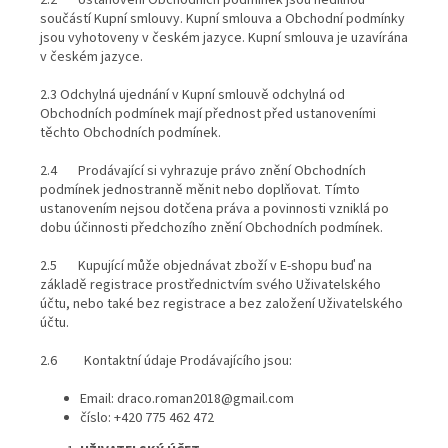
2.2 Ustanovení Obchodních podmínek jsou nedílnou
součástí Kupní smlouvy. Kupní smlouva a Obchodní podmínky
jsou vyhotoveny v českém jazyce. Kupní smlouva je uzavírána
v českém jazyce.
2.3 Odchylná ujednání v Kupní smlouvě odchylná od
Obchodních podmínek mají přednost před ustanoveními
těchto Obchodních podmínek.
2.4 Prodávající si vyhrazuje právo znění Obchodních
podmínek jednostranně měnit nebo doplňovat. Tímto
ustanovením nejsou dotčena práva a povinnosti vzniklá po
dobu účinnosti předchozího znění Obchodních podmínek.
2.5 Kupující může objednávat zboží v E-shopu buď na
základě registrace prostřednictvím svého Uživatelského
účtu, nebo také bez registrace a bez založení Uživatelského
účtu.
2.6 Kontaktní údaje Prodávajícího jsou:
Email: draco.roman2018@gmail.com
číslo: +420 775 462 472