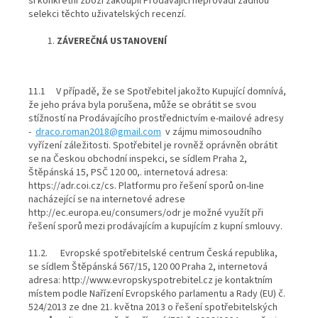
si konkrétní zboží zakoupil Prodávající neprovádí žádnou
selekci těchto uživatelských recenzí.
ZÁVEREČNÁ USTANOVENÍ
11.1 V případě, že se Spotřebitel jakožto Kupující domnívá,
že jeho práva byla porušena, může se obrátit se svou
stížností na Prodávajícího prostřednictvím e-mailové adresy
-
draco.roman2018@gmail.com
v zájmu mimosoudního
vyřízení záležitosti. Spotřebitel je rovněž oprávněn obrátit
se na Českou obchodní inspekci, se sídlem Praha 2,
Štěpánská 15, PSČ 120 00,. internetová adresa:
https://adr.coi.cz/cs. Platformu pro řešení sporů on-line
nacházející se na internetové adrese
http://ec.europa.eu/consumers/odr je možné využít při
řešení sporů mezi prodávajícím a kupujícím z kupní smlouvy.
11.2. Evropské spotřebitelské centrum Česká republika,
se sídlem Štěpánská 567/15, 120 00 Praha 2, internetová
adresa: http://www.evropskyspotrebitel.cz je kontaktním
místem podle Nařízení Evropského parlamentu a Rady (EU) č.
524/2013 ze dne 21. května 2013 o řešení spotřebitelských