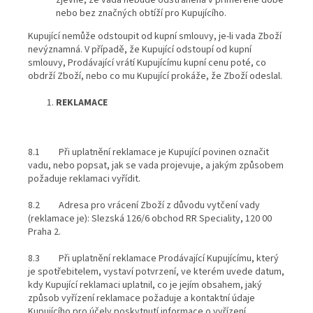
zjevné, že vada nebude odstraněna v přiměřené době
nebo bez značných obtíží pro Kupujícího.
Kupující nemůže odstoupit od kupní smlouvy, je-li vada Zboží
nevýznamná. V případě, že Kupující odstoupí od kupní
smlouvy, Prodávající vrátí Kupujícímu kupní cenu poté, co
obdrží Zboží, nebo co mu Kupující prokáže, že Zboží odeslal.
REKLAMACE
8.1 Při uplatnění reklamace je Kupující povinen označit
vadu, nebo popsat, jak se vada projevuje, a jakým způsobem
požaduje reklamaci vyřídit.
8.2 Adresa pro vrácení Zboží z důvodu vytčení vady
(reklamace je):
Slezská 126/6 obchod RR Speciality
, 120 00
Praha 2.
8.3 Při uplatnění reklamace Prodávající Kupujícímu, který
je spotřebitelem, vystaví potvrzení, ve kterém uvede datum,
kdy Kupující reklamaci uplatnil, co je jejím obsahem, jaký
způsob vyřízení reklamace požaduje a kontaktní údaje
Kupujícího pro účely poskytnutí informace o vyřízení