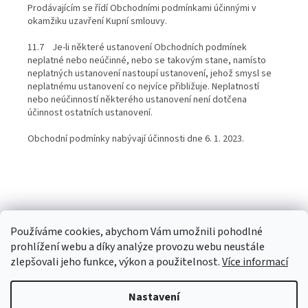
Prodávajícím se řídí Obchodními podmínkami účinnými v
okamžiku uzavření Kupní smlouvy.
11.7 Je-li některé ustanovení Obchodních podmínek
neplatné nebo neúčinné, nebo se takovým stane, namísto
neplatných ustanovení nastoupí ustanovení, jehož smysl se
neplatnému ustanovení co nejvíce přibližuje. Neplatností
nebo neúčinností některého ustanovení není dotčena
účinnost ostatních ustanovení.
Obchodní podmínky nabývají účinnosti dne 6. 1. 2023.
Používáme cookies, abychom Vám umožnili pohodlné
prohlížení webu a díky analýze provozu webu neustále
Z
zlepšovali jeho funkce, výkon a použitelnost.
Více informací
á
Vytvořil Shoptet
p
Nastavení
a