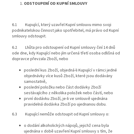
ODSTOUPENÍ OD KUPNÍ SMLOUVY
6.1 Kupující, který uzavřel Kupní smlouvu mimo svoji
podnikatelskou činnost jako spotřebitel, má právo od Kupní
smlouvy odstoupit.
6.2 Lhůta pro odstoupení od Kupní smlouvy činí 14 dnů
ode dne, kdy Kupující nebo jím určená třetí osoba odlišná od
dopravce převzala Zboží, nebo
poslední kus Zboží, objedná-li Kupující v rámci jedné
objednávky více kusů Zboží, které jsou dodávány
samostatně,
poslední položku nebo část dodávky Zboží
sestávajícího z několika položek nebo částí, nebo
první dodávku Zboží, je-li ve smlouvě ujednána
pravidelná dodávka Zboží po ujednanou dobu.
6.3 Kupující nemůže odstoupit od Kupní smlouvy o:
o dodání alkoholických nápojů, jejichž cena byla
ujednána v době uzavření Kupní smlouvy s tím, že