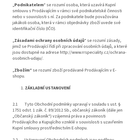
„
Podnikatelem
“ se rozumí osoba, která uzavírá Kupní
smlouvu s Prodávajícím v rámci své podnikatelské činnosti
nebo v souvislosti s ní. Za podnikatele bude považována
jakákoli osoba, která v rámci objednávky zboží uvede své
identifikační číslo (IČO).
„
Zásadami ochrany osobních údajů
“ se rozumí zásady,
jimiž se Prodávající řídí při zpracování osobních údajů, a které
jsou dostupné na adrese http://www.rrspeciality.cz/ochrana-
osobnich-udaju/.
„
Zbožím“
se rozumí zboží prodávané Prodávajícím v E-
shopu.
ZÁKLADNÍ USTANOVENÍ
2.1 Tyto Obchodní podmínky upravují v souladu s ust. §
1751 odst. 1 zák. č. 89/2012 Sb., občanský zákoník (dále jen
„Občanský zákoník“) vzájemná práva a povinnosti
Prodávajícího a Kupujícího vzniklé v souvislosti s uzavřením
Kupní smlouvy prostřednictvím E-shopu.