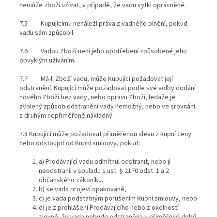
nemůže zboží užívat, v případě, že vadu vytkl oprávněně.
7.5 Kupujícímu nenáleží práva z vadného plnění, pokud
vadu sám způsobil.
7.6 Vadou Zboží není jeho opotřebení způsobené jeho
obvyklým užíváním.
7.7 Má-li Zboží vadu, může Kupující požadovat její
odstranění. Kupující může požadovat podle své volby dodání
nového Zboží bez vady, nebo opravu Zboží, ledaže je
zvolený způsob odstranění vady nemožný, nebo ve srovnání
s druhým nepřiměřeně nákladný.
7.8 Kupující může požadovat přiměřenou slevu z kupní ceny
nebo odstoupit od Kupní smlouvy, pokud:
a) Prodávající vadu odmítnul odstranit, nebo jí
neodstranil v souladu s ust. § 2170 odst. 1 a 2
občanského zákoníku,
b) se vada projeví opakovaně,
c) je vada podstatným porušením Kupní smlouvy, nebo
d) je z prohlášení Prodávajícího nebo z okolností