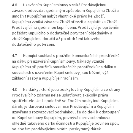
4.6 Uzavřením Kupní smlouvy vzniká Prodávajícímu
závazek odevzdat sjednaným způsobem Kupujícímu Zboží a
umožnit Kupujícímu nabýt vlastnické právo ke Zboží,
Kupujícímu vzniká závazek Zboží převzít a zaplatit za Zboží
Prodávajícímu sjednanou kupní cenu. Prodávající je oprávněn
požádat Kupujícího o dodatečné potvrzení objednávky a
zboží Kupujícímu doručit až po obdržení takového
dodatečného potvrzení.
4.7 Kupující souhlasí s použitím komunikačních prostředků
na dálku při uzavírání Kupní smlouvy. Náklady vzniklé
Kupujícímu při použití komunikačních prostředků na dálku v
souvislosti s uzavřením Kupní smlouvy jsou běžné, výši
základní sazby a Kupující je hradí sám.
4.8 Na dárky, které jsou poskytovány Kupujícímu ze strany
Prodávajícího zdarma nelze uplatňovat jakákoliv práva
spotřebitele. Je-li společně se Zbožím poskytnut Kupujícímu
dárek, je darovací smlouva mezi Prodávajícím a Kupujícím
uzavřena s rozvazovací podmínkou, že dojde-li k odstoupení
od Kupní smlouvy Kupujícím, pozbývá darovací smlouva
ohledně takového dárku účinnosti a Kupující je povinen spolu
se Zbožím prodávajícímu vrátit i poskytnutý dárek.