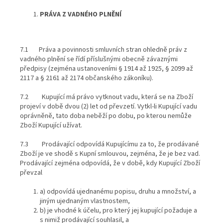
PRÁVA Z VADNÉHO PLNĚNÍ
7.1 Práva a povinnosti smluvních stran ohledně práv z
vadného plnění se řídí příslušnými obecně závaznými
předpisy (zejména ustanoveními § 1914 až 1925, § 2099 až
2117 a § 2161 až 2174 občanského zákoníku).
7.2 Kupující má právo vytknout vadu, která se na Zboží
projeví v době dvou (2) let od převzetí. Vytkl-li Kupující vadu
oprávněně, tato doba neběží po dobu, po kterou nemůže
Zboží Kupující užívat.
7.3 Prodávající odpovídá Kupujícímu za to, že prodávané
Zboží je ve shodě s Kupní smlouvou, zejména, že je bez vad.
Prodávající zejména odpovídá, že v době, kdy Kupující Zboží
převzal
a) odpovídá ujednanému popisu, druhu a množství, a
jiným ujednaným vlastnostem,
b) je vhodné k účelu, pro který jej kupující požaduje a
s nimiž prodávající souhlasil, a