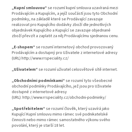
„Kupní smlouvou“
se rozumí kupní smlouva uzavíraná mezi
Prodávajícím a Kupujícím, a jejíž součástí jsou tyto Obchodní
podmínky, na základě které se Prodávající zavazuje
realizovat pro Kupujícího dodávky zboží dle jednotlivých
objednávek Kupujícího a Kupující se zavazuje objednané
zboží převzít a zaplatit za něj Prodávajícímu sjednanou cenu.
„E-shopem“
se rozumí internetový obchod provozovaný
Prodávajícím a dostupný pro Uživatele z internetové adresy
(URL) http://www.rrspeciality.cz/
„Uživatelem“
se rozumí uživatel celosvětové sítě internet.
„Obchodními podmínkami“
se rozumí tyto všeobecné
obchodní podmínky Prodávajícího, jež jsou pro Uživatele
dostupné z internetové adresy
(URL): http://www.rrspeciality.cz/obchodni-podminky/
„Spotřebitelem“
se rozumí člověk, který uzavírá jako
Kupující Kupní smlouvu mimo rámec své podnikatelské
činnosti nebo mimo rámec samostatného výkonu svého
povolání, který je starší 18 let.