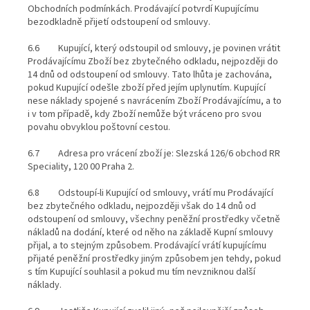
Obchodních podmínkách. Prodávající potvrdí Kupujícímu
bezodkladně přijetí odstoupení od smlouvy.
6.6 Kupující, který odstoupil od smlouvy, je povinen vrátit
Prodávajícímu Zboží bez zbytečného odkladu, nejpozději do
14 dnů od odstoupení od smlouvy. Tato lhůta je zachována,
pokud Kupující odešle zboží před jejím uplynutím. Kupující
nese náklady spojené s navrácením Zboží Prodávajícímu, a to
i v tom případě, kdy Zboží nemůže být vráceno pro svou
povahu obvyklou poštovní cestou.
6.7 Adresa pro vrácení zboží je: Slezská 126/6 obchod RR
Speciality, 120 00 Praha 2.
6.8 Odstoupí-li Kupující od smlouvy, vrátí mu Prodávající
bez zbytečného odkladu, nejpozději však do 14 dnů od
odstoupení od smlouvy, všechny peněžní prostředky včetně
nákladů na dodání, které od něho na základě Kupní smlouvy
přijal, a to stejným způsobem. Prodávající vrátí kupujícímu
přijaté peněžní prostředky jiným způsobem jen tehdy, pokud
s tím Kupující souhlasil a pokud mu tím nevzniknou další
náklady.