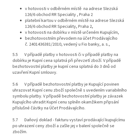
v hotovosti v odběrném místě na adrese Slezská
126/6 obchod RR Speciality , Praha 2
platební kartou v odběrném místě na adrese Slezská
126/6 obchod RR Speciality, Praha 2,
v hotovosti na dobírku v místě určeném Kupujícím,
bezhotovostním převodem na účet Prodávajícího
č. 2401436381/2010, vedený u Fio banky, a. s.,
5.5 V případě platby v hotovosti či v případě platby na
dobírku je Kupní cena splatná při převzetí zboží. V případě
bezhotovostní platby je kupní cena splatná do 3 dnů od
uzavření Kupní smlouvy.
5.6 V případě bezhotovostní platby je Kupující povinen
uhrazovat Kupní cenu zboží společně s uvedením variabilního
symbolu platby. V případě bezhotovostní platby je závazek
Kupujícího uhradit Kupní cenu splněn okamžikem připsání
příslušné částky na Účet Prodávajícího.
5.7 Daňový doklad - fakturu vystaví prodávající kupujícímu
po uhrazení ceny zboží a zašle jej v balení společně se
zbožím.