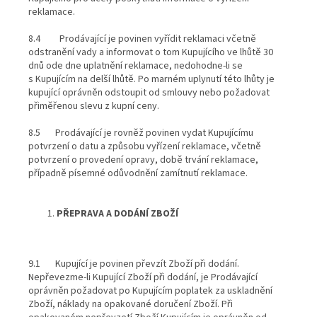
reklamace.
8.4 Prodávající je povinen vyřídit reklamaci včetně
odstranění vady a informovat o tom Kupujícího ve lhůtě 30
dnů ode dne uplatnění reklamace, nedohodne-li se
s Kupujícím na delší lhůtě. Po marném uplynutí této lhůty je
kupující oprávněn odstoupit od smlouvy nebo požadovat
přiměřenou slevu z kupní ceny.
8.5 Prodávající je rovněž povinen vydat Kupujícímu
potvrzení o datu a způsobu vyřízení reklamace, včetně
potvrzení o provedení opravy, době trvání reklamace,
případně písemné odůvodnění zamítnutí reklamace.
PŘEPRAVA A DODÁNÍ ZBOŽÍ
9.1 Kupující je povinen převzít Zboží při dodání.
Nepřevezme-li Kupující Zboží při dodání, je Prodávající
oprávněn požadovat po Kupujícím poplatek za uskladnění
Zboží, náklady na opakované doručení Zboží. Při