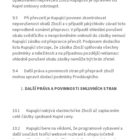
opakovaném nepřevzetí Zboží Kupujícím je oprávněn od
Kupní smlouvy odstoupit.
9.3 Při převzetí je Kupující povinen zkontrolovat
neporušenost obalů Zboží a v případě jakýchkoliv závad toto
neprodleně oznámit přepravci. V případě shledání porušení
obalu svědčícího o neoprávněném vniknutí do zásilky nemusí
Kupující zásilku od přepravce převzít. Podpisem dodacího
listu Kupující stvrzuje, že zásilka Zboží splňovala všechny
podmínky a náležitosti a na případnou pozdější reklamaci
ohledně porušení obalu zásilky nemůže být brán zřetel.
9.4 Další práva a povinnosti stran při přepravě zboží
mohou upravit dodací podmínky Prodávajícího.
DALŠÍ PRÁVA A POVINNOSTI SMLUVNÍCH STRAN
10.1 Kupující nabývá vlastnictví ke Zboží až zaplacením
celé částky sjednané Kupní ceny.
10.2 Kupující bere na vědomí, že programové vybavení a
další součásti tvořící webové rozhraní E-shopu (včetně