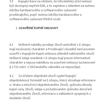
3.5 Kupující bere na vědomí, že Uživatelský účet nemusí
být dostupný nepřetržitě, a to zejména s ohledem na nutnou
údržbu hardwarového a softwarového vybavení
prodávajícího, popř. nutnou údržbu hardwarového a
softwarového vybavení třetích osob.
UZAVŘENÍ KUPNÍ SMLOUVY
4.1 Veškeré nabídky prodeje Zboží umístěné v E-shopu
mají nezávazný charakter a Prodávající zásadně není povinen
uzavřít s Kupujícím Kupní smlouvu ohledně nabízeného zboží.
Veškeré údaje uvedené v E-shopu mají pouze informativní
charakter a nejsou nabídkou na uzavření smlouvy (ustanovení
§ 1732 odst. 2 Občanského zákoníku se nepoužije).
4.2 Za účelem objednání zboží vyplní Kupující
objednávkový formulář na E-shopu, který obsahuje informace
o: druhu a množství objednávaného Zboží, způsobu úhrady
kupní ceny Zboží, údaje o požadovaném způsobu doručení
objednávaného Zboží, informace o nákladech spojených s
dodáním Zboží.