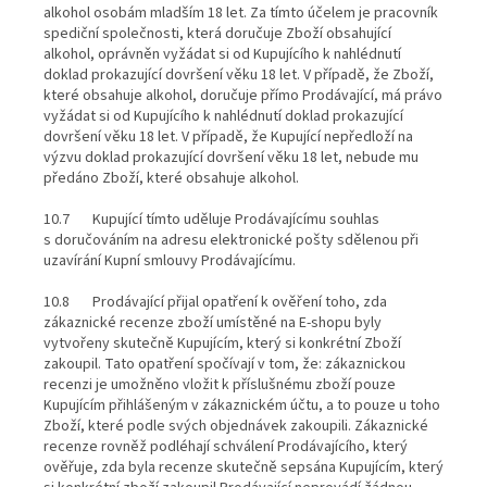
alkohol osobám mladším 18 let. Za tímto účelem je pracovník
spediční společnosti, která doručuje Zboží obsahující
alkohol, oprávněn vyžádat si od Kupujícího k nahlédnutí
doklad prokazující dovršení věku 18 let. V případě, že Zboží,
které obsahuje alkohol, doručuje přímo Prodávající, má právo
vyžádat si od Kupujícího k nahlédnutí doklad prokazující
dovršení věku 18 let. V případě, že Kupující nepředloží na
výzvu doklad prokazující dovršení věku 18 let, nebude mu
předáno Zboží, které obsahuje alkohol.
10.7 Kupující tímto uděluje Prodávajícímu souhlas
s doručováním na adresu elektronické pošty sdělenou při
uzavírání Kupní smlouvy Prodávajícímu.
10.8 Prodávající přijal opatření k ověření toho, zda
zákaznické recenze zboží umístěné na E-shopu byly
vytvořeny skutečně Kupujícím, který si konkrétní Zboží
zakoupil. Tato opatření spočívají v tom, že: zákaznickou
recenzi je umožněno vložit k příslušnému zboží pouze
Kupujícím přihlášeným v zákaznickém účtu, a to pouze u toho
Zboží, které podle svých objednávek zakoupili. Zákaznické
recenze rovněž podléhají schválení Prodávajícího, který
ověřuje, zda byla recenze skutečně sepsána Kupujícím, který