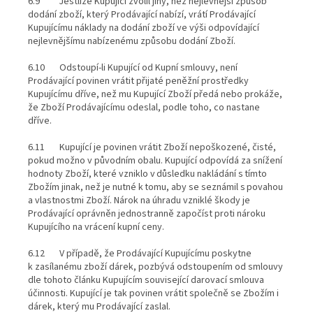
6.9 Jestliže Kupující zvolil jiný, než nejlevnější způsob
dodání zboží, který Prodávající nabízí, vrátí Prodávající
Kupujícímu náklady na dodání zboží ve výši odpovídající
nejlevnějšímu nabízenému způsobu dodání Zboží.
6.10 Odstoupí-li Kupující od Kupní smlouvy, není
Prodávající povinen vrátit přijaté peněžní prostředky
Kupujícímu dříve, než mu Kupující Zboží předá nebo prokáže,
že Zboží Prodávajícímu odeslal, podle toho, co nastane
dříve.
6.11 Kupující je povinen vrátit Zboží nepoškozené, čisté,
pokud možno v původním obalu. Kupující odpovídá za snížení
hodnoty Zboží, které vzniklo v důsledku nakládání s tímto
Zbožím jinak, než je nutné k tomu, aby se seznámil s povahou
a vlastnostmi Zboží. Nárok na úhradu vzniklé škody je
Prodávající oprávněn jednostranně započíst proti nároku
Kupujícího na vrácení kupní ceny.
6.12 V případě, že Prodávající Kupujícímu poskytne
k zasílanému zboží dárek, pozbývá odstoupením od smlouvy
dle tohoto článku Kupujícím související darovací smlouva
účinnosti. Kupující je tak povinen vrátit společně se Zbožím i
dárek, který mu Prodávající zaslal.