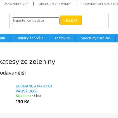
JAK NAKUPOVAT
OBCHODNÍ PODMÍNKY
PODMÍNKY OCHRANY OS
HLEDAT
ontu
Lahůdky ze Sicílie
Těstoviny
Speciality Sardinie
katesy ze zeleniny
odávanější
GURMANO AJVAR HOT
PÁLIVÝ, 300G
Skladem
(>5 ks)
190 Kč