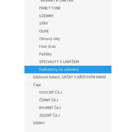
KAVIÁRY A CHATKA
PANETTONE
UZENINY
SÝRY
OLIVE
Olivový olej
Foie Gras
Paštiky
SPECIALITY S LANÝŽEM
Delikatesy ze zeleniny
Dárkové balení, SÁČKY S KŘÍŽOVÝM DNEM
Čaje
OVOCNÝ ČAJ
ČERNÝ ČAJ
BYLINNÝ ČAJ
ZELENÝ ČAJ
DÁRKY