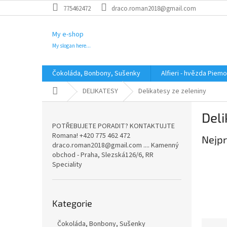
Přejít
775462472
draco.roman2018@gmail.com
na
obsah
My e-shop
My slogan here...
Čokoláda, Bonbony, Sušenky
Alfieri - hvězda Piem
Domů
DELIKATESY
Delikatesy ze zeleniny
P
Deli
o
POTŘEBUJETE PORADIT? KONTAKTUJTE
s
Romana! +420 775 462 472
Nejpr
t
draco.roman2018@gmail.com .... Kamenný
r
obchod - Praha, Slezská126/6, RR
a
Speciality
n
n
Přeskočit
í
Kategorie
kategorie
p
a
Ř
Čokoláda, Bonbony, Sušenky