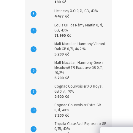
180 Kč
Hennessy X.O 0,7l, GB, 40%
4 477 Kč
Louis XIII. de Rémy Martin 0,7l,
GB, 40%
71 990 Kč
Malt Macallan Harmony Vibrant
Oak GB 0,7l, 44,2 %
5 200 Kč
Malt Macallan Harmony Green
MeadowGTR Exclusive GB 0,7l,
40,2%
5 200 Kč
Cognac Courvoisier XO Royal
GB 0,7l, 40%
2 900 Kč
Cognac Courvoisier Extra GB
0,7l, 40%
7 200 Kč
Tequila Clase Azul Reposado GB
0,75, 40%