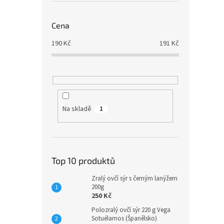
Cena
190
Kč
191
Kč
Na skladě
1
Top 10 produktů
Zralý ovčí sýr s černým lanýžem
200g
250 Kč
Polozralý ovčí sýr 220 g Vega
Sotuélamos (Španělsko)