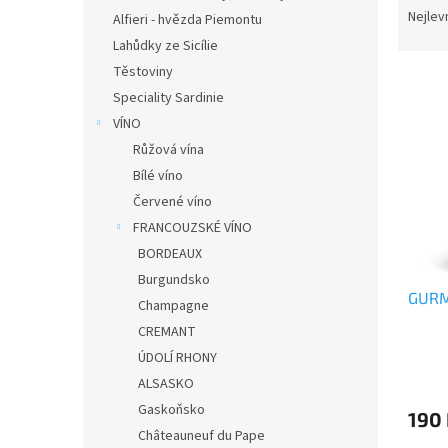
n
a
Nejlev
Alfieri - hvězda Piemontu
e
z
Lahůdky ze Sicílie
l
e
Těstoviny
V
n
Speciality Sardinie
ý
í
p
p
VÍNO
i
r
Růžová vína
s
o
Bílé víno
p
d
Červené víno
r
u
FRANCOUZSKÉ VÍNO
o
k
BORDEAUX
d
t
u
ů
Burgundsko
GURM
k
Champagne
t
CREMANT
ů
ÚDOLÍ RHONY
ALSASKO
Gaskoňsko
190
Châteauneuf du Pape