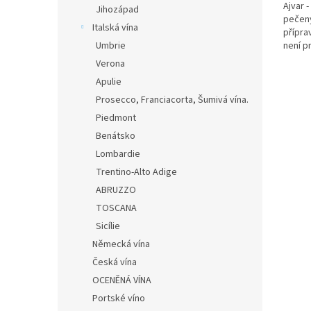
Ajvar 
Jihozápad
pečený
Italská vína
přípra
není p
Umbrie
První d
Verona
Apulie
Prosecco, Franciacorta, Šumivá vína.
Piedmont
Benátsko
Lombardie
Trentino-Alto Adige
ABRUZZO
TOSCANA
Sicílie
Německá vína
Česká vína
OCENĚNÁ VÍNA
Portské víno