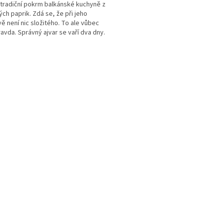
- tradiční pokrm balkánské kuchyně z
ch paprik. Zdá se, že při jeho
vě není nic složitého. To ale vůbec
ravda. Správný ajvar se vaří dva dny.
en...
O
v
l
á
d
a
c
í
p
r
v
k
y
v
ý
p
i
s