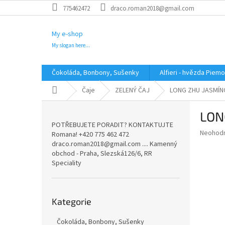
Přejít
775462472
draco.roman2018@gmail.com
na
obsah
My e-shop
My slogan here...
Čokoláda, Bonbony, Sušenky
Alfieri - hvězda Piem
Domů
Čaje
ZELENÝ ČAJ
LONG ZHU JASMÍNO
P
LON
o
POTŘEBUJETE PORADIT? KONTAKTUJTE
s
Průměr
Neohod
Romana! +420 775 462 472
t
hodnoce
draco.roman2018@gmail.com .... Kamenný
r
produkt
obchod - Praha, Slezská126/6, RR
a
je
Speciality
0,0
n
z
n
5
Přeskočit
í
hvězdič
Kategorie
kategorie
p
a
Čokoláda, Bonbony, Sušenky