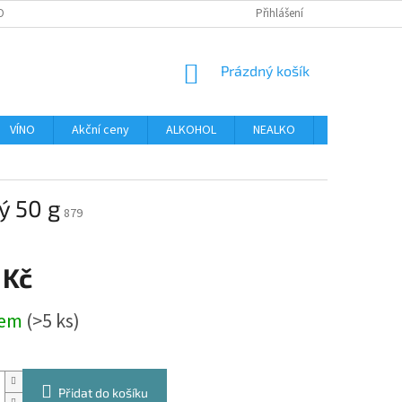
OBNÍCH ÚDAJŮ
Přihlášení
NÁKUPNÍ
Prázdný košík
KOŠÍK
VÍNO
Akční ceny
ALKOHOL
NEALKO
DELIKATESY
ý 50 g
879
 Kč
dem
(>5 ks)
Přidat do košíku