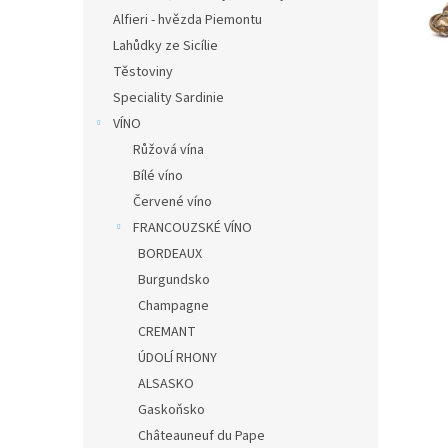
n
Alfieri - hvězda Piemontu
e
Lahůdky ze Sicílie
l
Těstoviny
Speciality Sardinie
VÍNO
Růžová vína
Bílé víno
Červené víno
FRANCOUZSKÉ VÍNO
BORDEAUX
Burgundsko
Champagne
CREMANT
ÚDOLÍ RHONY
ALSASKO
Gaskoňsko
Châteauneuf du Pape