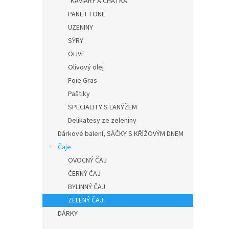
KAVIÁRY A CHATKA
PANETTONE
UZENINY
SÝRY
OLIVE
Olivový olej
Foie Gras
Paštiky
SPECIALITY S LANÝŽEM
Delikatesy ze zeleniny
Dárkové balení, SÁČKY S KŘÍŽOVÝM DNEM
Čaje
OVOCNÝ ČAJ
ČERNÝ ČAJ
BYLINNÝ ČAJ
ZELENÝ ČAJ
DÁRKY