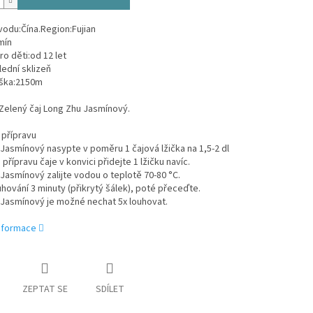
odu:Čína.Region:Fujian
mín
ro děti:od 12 let
ední sklizeň
ška:2150m
 Zelený čaj Long Zhu Jasmínový.
 přípravu
Jasmínový nasypte v poměru 1 čajová lžička na 1,5-2 dl
 přípravu čaje v konvici přidejte 1 lžičku navíc.
Jasmínový zalijte vodou o teplotě 70-80 °C.
hování 3 minuty (přikrytý šálek), poté přeceďte.
 Jasmínový je možné nechat 5x louhovat.
informace
ZEPTAT SE
SDÍLET