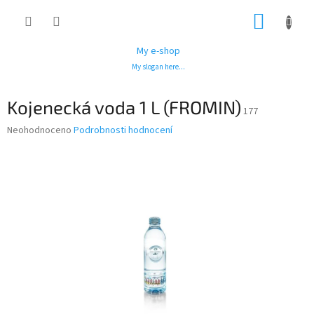
Přejít
NÁKUP
na
obsah
KOŠÍK
My e-shop
My slogan here...
Kojenecká voda 1 L (FROMIN)
177
Průměrné
Neohodnoceno
Podrobnosti hodnocení
hodnocení
produktu
je
0,0
z
5
hvězdiček.