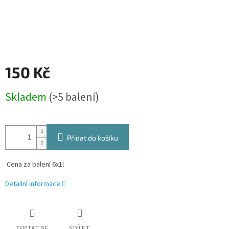
150 Kč
Měrná
Skladem
(>5 balení)
cena:
Přidat do košíku
Cena za balení 6x1l
Detailní informace
ZEPTAT SE
SDÍLET