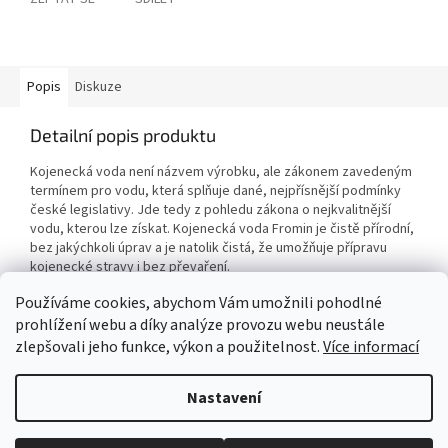
Popis
Diskuze
Detailní popis produktu
Kojenecká voda není názvem výrobku, ale zákonem zavedeným
termínem pro vodu, která splňuje dané, nejpřísnější podmínky
české legislativy. Jde tedy z pohledu zákona o nejkvalitnější
vodu, kterou lze získat. Kojenecká voda Fromin je čistě přírodní,
bez jakýchkoli úprav a je natolik čistá, že umožňuje přípravu
kojenecké stravy i bez převaření.
Používáme cookies, abychom Vám umožnili pohodlné
prohlížení webu a díky analýze provozu webu neustále
Z
zlepšovali jeho funkce, výkon a použitelnost.
Více informací
á
Vytvořil Shoptet
p
Nastavení
a
t
Copyright 2026
My e-shop
. Všechna práva vyhrazena.
Upravit