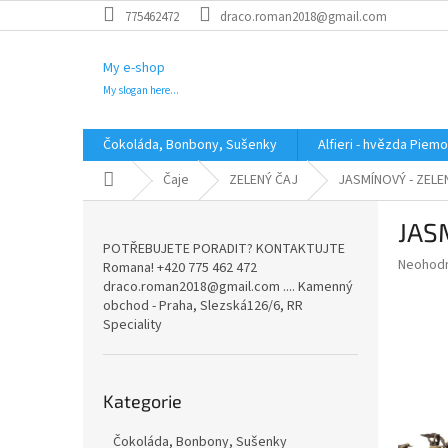
Přejít
775462472
draco.roman2018@gmail.com
na
obsah
My e-shop
My slogan here...
Čokoláda, Bonbony, Sušenky
Alfieri - hvězda Piem
Domů
Čaje
ZELENÝ ČAJ
JASMÍNOVÝ - ZELE
P
JAS
o
POTŘEBUJETE PORADIT? KONTAKTUJTE
s
Průměr
Neohod
Romana! +420 775 462 472
t
hodnoce
draco.roman2018@gmail.com .... Kamenný
r
produkt
obchod - Praha, Slezská126/6, RR
a
je
Speciality
0,0
n
z
n
5
Přeskočit
í
hvězdič
Kategorie
kategorie
p
a
Čokoláda, Bonbony, Sušenky