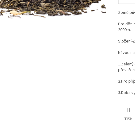
Země pův
Pro děti:
2000m.
Složení-Z
Návod na
1.Zelený 
převaření
2.Pro příp
3.Doba vy
TISK