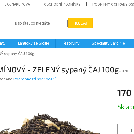
JAK NAKUPOVAT
OBCHODNÍ PODMÍNKY
PODMÍNKY OCHRANY OS
HLEDAT
ontu
Lahůdky ze Sicílie
Těstoviny
Speciality Sardinie
NÝ sypaný ČAJ 100g.
MÍNOVÝ - ZELENÝ sypaný ČAJ 100g.
870
né
noceno
Podrobnosti hodnocení
ní
170
u
Měrná
Skla
cena:
ek.