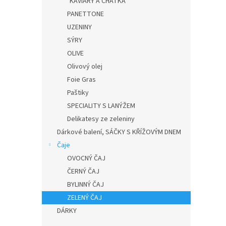
KAVIÁRY A CHATKA
PANETTONE
UZENINY
SÝRY
OLIVE
Olivový olej
Foie Gras
Paštiky
SPECIALITY S LANÝŽEM
Delikatesy ze zeleniny
Dárkové balení, SÁČKY S KŘÍŽOVÝM DNEM
Čaje
OVOCNÝ ČAJ
ČERNÝ ČAJ
BYLINNÝ ČAJ
ZELENÝ ČAJ
DÁRKY