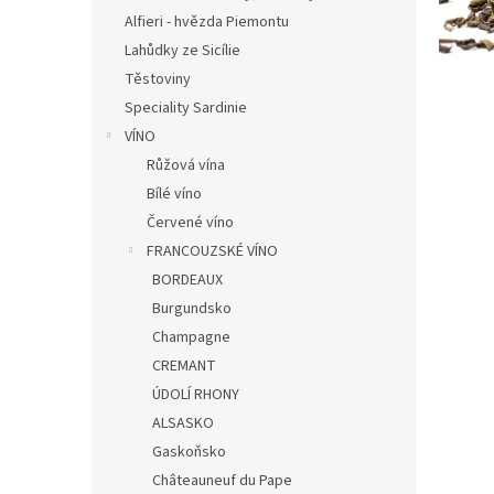
n
Alfieri - hvězda Piemontu
e
Lahůdky ze Sicílie
l
Těstoviny
Speciality Sardinie
VÍNO
Růžová vína
Bílé víno
Červené víno
FRANCOUZSKÉ VÍNO
BORDEAUX
Burgundsko
Champagne
CREMANT
ÚDOLÍ RHONY
ALSASKO
Gaskoňsko
Châteauneuf du Pape