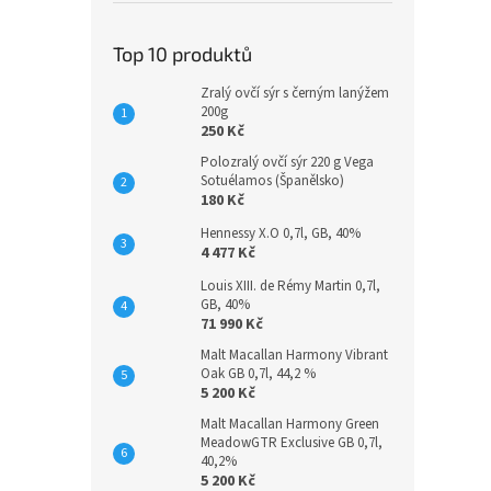
Top 10 produktů
Zralý ovčí sýr s černým lanýžem
200g
250 Kč
Polozralý ovčí sýr 220 g Vega
Sotuélamos (Španělsko)
180 Kč
Hennessy X.O 0,7l, GB, 40%
4 477 Kč
Louis XIII. de Rémy Martin 0,7l,
GB, 40%
71 990 Kč
Malt Macallan Harmony Vibrant
Oak GB 0,7l, 44,2 %
5 200 Kč
Malt Macallan Harmony Green
MeadowGTR Exclusive GB 0,7l,
40,2%
5 200 Kč