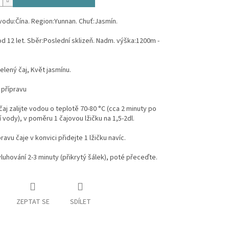
odu:Čína. Region:Yunnan. Chuť:Jasmín.
od 12 let. Sběr:Poslední sklizeň. Nadm. výška:1200m -
elený čaj, Květ jasmínu.
 přípravu
čaj zalijte vodou o teplotě 70-80 °C (cca 2 minuty po
 vody), v poměru 1 čajovou lžičku na 1,5-2dl.
ravu čaje v konvici přidejte 1 lžičku navíc.
luhování 2-3 minuty (přikrytý šálek), poté přeceďte.
ZEPTAT SE
SDÍLET