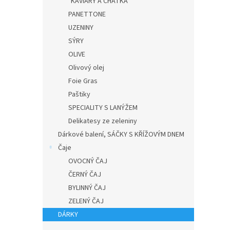
KAVIÁRY A CHATKA
PANETTONE
UZENINY
SÝRY
OLIVE
Olivový olej
Foie Gras
Paštiky
SPECIALITY S LANÝŽEM
Delikatesy ze zeleniny
Dárkové balení, SÁČKY S KŘÍŽOVÝM DNEM
Čaje
OVOCNÝ ČAJ
ČERNÝ ČAJ
BYLINNÝ ČAJ
ZELENÝ ČAJ
DÁRKY