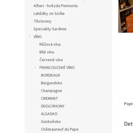
n
Alfieri - hvězda Piemontu
e
Lahůdky ze Sicílie
l
Těstoviny
Speciality Sardinie
VÍNO
Růžová vína
Bílé víno
Červené víno
FRANCOUZSKÉ VÍNO
BORDEAUX
Burgundsko
Champagne
CREMANT
Popi
ÚDOLÍ RHONY
ALSASKO
Gaskoňsko
Det
Châteauneuf du Pape