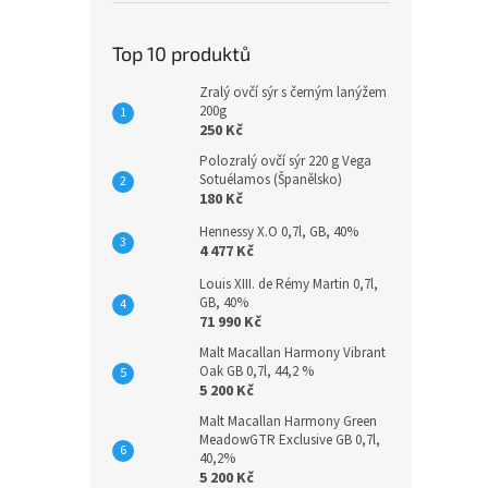
Top 10 produktů
Zralý ovčí sýr s černým lanýžem
200g
250 Kč
Polozralý ovčí sýr 220 g Vega
Sotuélamos (Španělsko)
180 Kč
Hennessy X.O 0,7l, GB, 40%
4 477 Kč
Louis XIII. de Rémy Martin 0,7l,
GB, 40%
71 990 Kč
Malt Macallan Harmony Vibrant
Oak GB 0,7l, 44,2 %
5 200 Kč
Malt Macallan Harmony Green
MeadowGTR Exclusive GB 0,7l,
40,2%
5 200 Kč