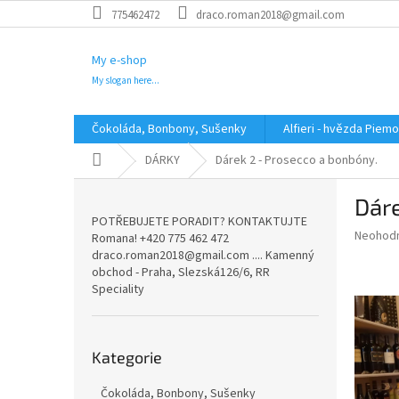
Přejít
775462472
draco.roman2018@gmail.com
na
obsah
My e-shop
My slogan here...
Čokoláda, Bonbony, Sušenky
Alfieri - hvězda Piem
Domů
DÁRKY
Dárek 2 - Prosecco a bonbóny.
P
Dáre
o
POTŘEBUJETE PORADIT? KONTAKTUJTE
s
Průměr
Neohod
Romana! +420 775 462 472
t
hodnoce
draco.roman2018@gmail.com .... Kamenný
r
produkt
obchod - Praha, Slezská126/6, RR
a
je
Speciality
0,0
n
z
n
5
Přeskočit
í
hvězdič
Kategorie
kategorie
p
a
Čokoláda, Bonbony, Sušenky