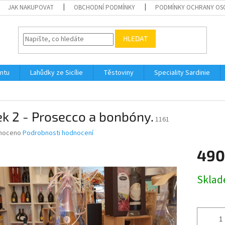
JAK NAKUPOVAT
OBCHODNÍ PODMÍNKY
PODMÍNKY OCHRANY OS
HLEDAT
ontu
Lahůdky ze Sicílie
Těstoviny
Speciality Sardinie
k 2 - Prosecco a bonbóny.
1161
né
noceno
Podrobnosti hodnocení
ní
490
u
Měrná
Skla
cena:
ek.