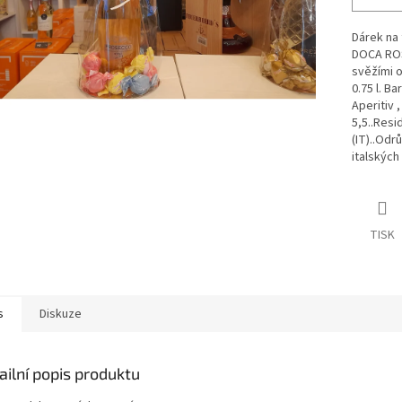
Dárek na t
DOCA ROSE
svěžími o
0.75 l. Ba
Aperitiv ,
5,5..Resi
(IT)..Odr
italských
TISK
s
Diskuze
ailní popis produktu