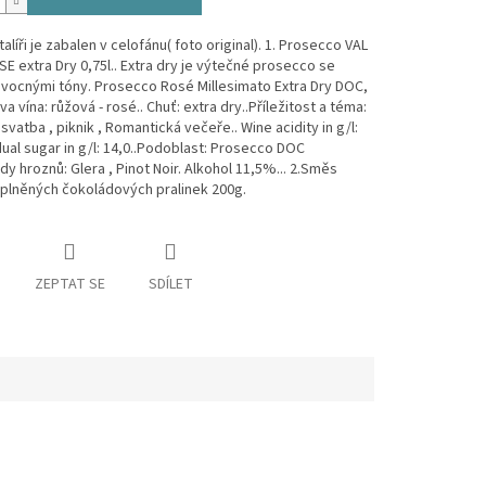
alíři je zabalen v celofánu( foto original). 1. Prosecco VAL
 extra Dry 0,75l.. Extra dry je výtečné prosecco se
vocnými tóny. Prosecco Rosé Millesimato Extra Dry DOC,
rva vína: růžová - rosé.. Chuť: extra dry..Příležitost a téma:
 svatba , piknik , Romantická večeře.. Wine acidity in g/l:
dual sugar in g/l: 14,0..Podoblast: Prosecco DOC
ůdy hroznů: Glera , Pinot Noir. Alkohol 11,5%... 2.Směs
 plněných čokoládových pralinek 200g.
ZEPTAT SE
SDÍLET