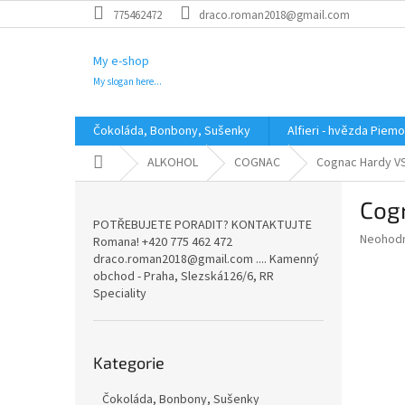
Přejít
775462472
draco.roman2018@gmail.com
na
obsah
My e-shop
My slogan here...
Čokoláda, Bonbony, Sušenky
Alfieri - hvězda Piem
Domů
ALKOHOL
COGNAC
Cognac Hardy V
P
Cog
o
POTŘEBUJETE PORADIT? KONTAKTUJTE
s
Průměr
Neohod
Romana! +420 775 462 472
t
hodnoce
draco.roman2018@gmail.com .... Kamenný
r
produkt
obchod - Praha, Slezská126/6, RR
a
je
Speciality
0,0
n
z
n
5
Přeskočit
í
hvězdič
Kategorie
kategorie
p
a
Čokoláda, Bonbony, Sušenky