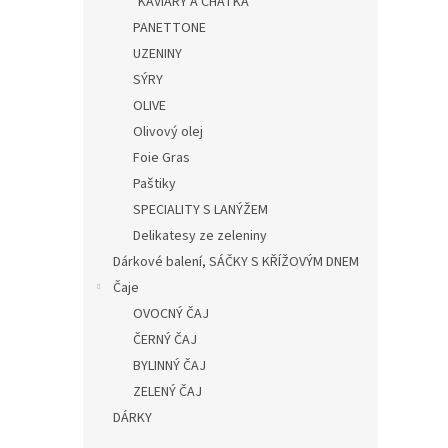
KAVIÁRY A CHATKA
PANETTONE
UZENINY
SÝRY
OLIVE
Olivový olej
Foie Gras
Paštiky
SPECIALITY S LANÝŽEM
Delikatesy ze zeleniny
Dárkové balení, SÁČKY S KŘÍŽOVÝM DNEM
Čaje
OVOCNÝ ČAJ
ČERNÝ ČAJ
BYLINNÝ ČAJ
ZELENÝ ČAJ
DÁRKY