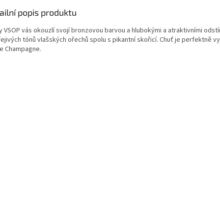
ailní popis produktu
y VSOP vás okouzlí svojí bronzovou barvou a hlubokými a atraktivními odstín
řejivých tónů vlašských ořechů spolu s pikantní skořicí. Chuť je perfektně
te Champagne.