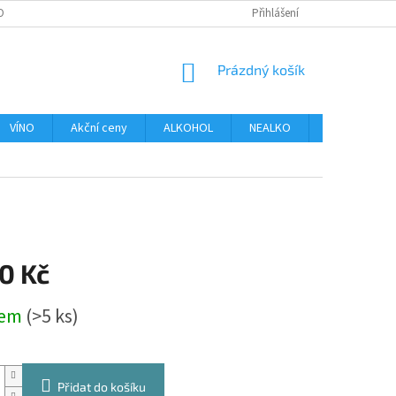
OBNÍCH ÚDAJŮ
Přihlášení
NÁKUPNÍ
Prázdný košík
KOŠÍK
VÍNO
Akční ceny
ALKOHOL
NEALKO
DELIKATESY
0 Kč
dem
(>5 ks)
Přidat do košíku