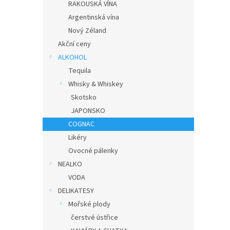
RAKOUSKÁ VÍNA
Argentinská vína
Nový Zéland
Akční ceny
ALKOHOL
Tequila
Whisky & Whiskey
Skotsko
JAPONSKO
COGNAC
Likéry
Ovocné pálenky
NEALKO
VODA
DELIKATESY
Mořské plody
čerstvé ústřice