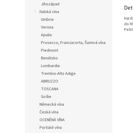
Jihozápad
Det
Italská vína
Hard
Umbrie
do h
Verona
Peti
Apulie
Prosecco, Franciacorta, Šumivá vína.
Piedmont
Benátsko
Lombardie
Trentino-Alto Adige
ABRUZZO
TOSCANA
Sicílie
Německá vína
Česká vína
OCENĚNÁ VÍNA
Portské víno