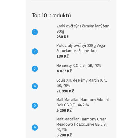
Top 10 produktů
Zralý ovčí sýr s černým lanýžem
200g
250 Kč
Polozralý ovčí sýr 220 g Vega
Sotuélamos (Španělsko)
180 Kč
Hennessy X.O 0,7l, GB, 40%
4 477 Kč
Louis XIII. de Rémy Martin 0,7l,
GB, 40%
71 990 Kč
Malt Macallan Harmony Vibrant
Oak GB 0,7l, 44,2 %
5 200 Kč
Malt Macallan Harmony Green
MeadowGTR Exclusive GB 0,7l,
40,2%
5 200 Kč