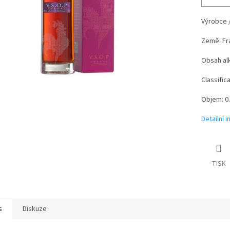
Výrobce 
Země: Fr
Obsah al
Classific
Objem: 0.
Detailní 
TISK
s
Diskuze