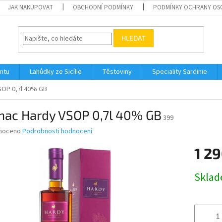
JAK NAKUPOVAT
OBCHODNÍ PODMÍNKY
PODMÍNKY OCHRANY OS
HLEDAT
ontu
Lahůdky ze Sicílie
Těstoviny
Speciality Sardinie
SOP 0,7l 40% GB
nac Hardy VSOP 0,7l 40% GB
399
né
noceno
Podrobnosti hodnocení
ní
1 29
u
Měrná
Skla
cena:
ek.