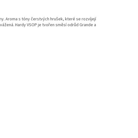
y. Aroma s tóny čerstvých hrušek, které se rozvíjejí
 vyvážená. Hardy VSOP je tvořen směsí odrůd Grande a