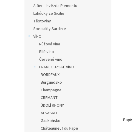
n
Alfieri - hvězda Piemontu
e
Lahůdky ze Sicílie
l
Těstoviny
Speciality Sardinie
VÍNO
Růžová vína
Bílé víno
Červené víno
FRANCOUZSKÉ VÍNO
BORDEAUX
Burgundsko
Champagne
CREMANT
ÚDOLÍ RHONY
ALSASKO
Popi
Gaskoňsko
Châteauneuf du Pape