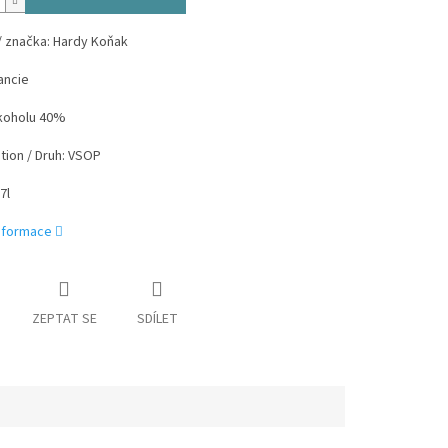
/ značka: Hardy Koňak
ancie
koholu 40%
ation / Druh: VSOP
7l
informace
ZEPTAT SE
SDÍLET