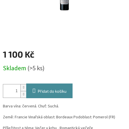
1 100 Kč
Měrná
Skladem
(>5 ks)
cena:
Přidat do košíku
Barva vína: červená. Chuť: Suchá.
Země: Francie Vinařská oblast: Bordeaux Podoblast: Pomerol (FR)
Příležitost a téma: Večer u krbu , Romantická večeře