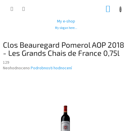
Přejít
NÁKUP
na
obsah
KOŠÍK
My e-shop
My slogan here...
Clos Beauregard Pomerol AOP 2018
- Les Grands Chais de France 0,75l
129
Průměrné
Neohodnoceno
Podrobnosti hodnocení
hodnocení
produktu
je
0,0
z
5
hvězdiček.