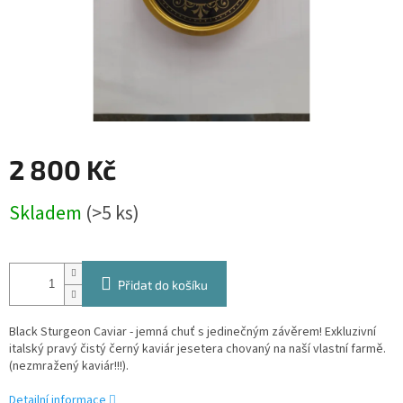
2 800 Kč
Měrná
Skladem
(>5 ks)
cena:
Přidat do košíku
Black Sturgeon Caviar - jemná chuť s jedinečným závěrem! Exkluzivní
italský pravý čistý černý kaviár jesetera chovaný na naší vlastní farmě.
(nezmražený kaviár!!!).
Detailní informace