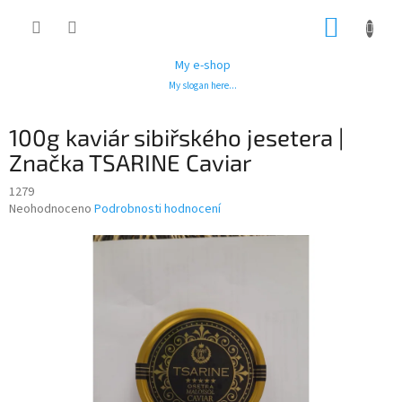
Přejít
NÁKUP
na
obsah
KOŠÍK
My e-shop
My slogan here...
100g kaviár sibiřského jesetera |
Značka TSARINE Caviar
1279
Průměrné
Neohodnoceno
Podrobnosti hodnocení
hodnocení
produktu
je
0,0
z
5
hvězdiček.