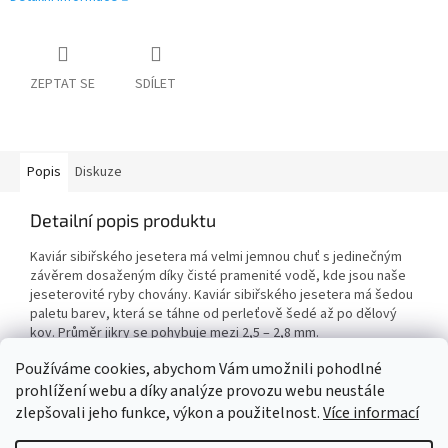
ZEPTAT SE
SDÍLET
Popis
Diskuze
Detailní popis produktu
Kaviár sibiřského jesetera má velmi jemnou chuť s jedinečným
závěrem dosaženým díky čisté pramenité vodě, kde jsou naše
jeseterovité ryby chovány. Kaviár sibiřského jesetera má šedou
paletu barev, která se táhne od perleťově šedé až po dělový
kov. Průměr jikry se pohybuje mezi 2,5 – 2,8 mm.
Používáme cookies, abychom Vám umožnili pohodlné
prohlížení webu a díky analýze provozu webu neustále
Z
zlepšovali jeho funkce, výkon a použitelnost.
Více informací
á